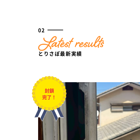
02
とりさぽ最新実績
封鎖
完了！