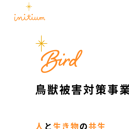
鳥獣被害対策事
人
と
生き物
の
共生